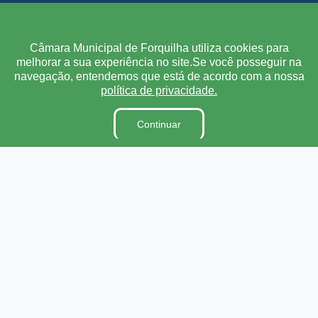
Institucional
Câmara Municipal de Forquilha utiliza cookies para
melhorar a sua experiência no site.Se você posseguir na
A Câmara
navegação, entendemos que está de acordo com a nossa
Ouvidoria
política de privacidade.
E-Sic
Continuar
Lei Orgânica
Regimento Interno
Código de Ética e conduta
Dicionário Legislativo
Organização Institucional
Acesso à Informação
Licitações
Contratos na Integra
Publicações