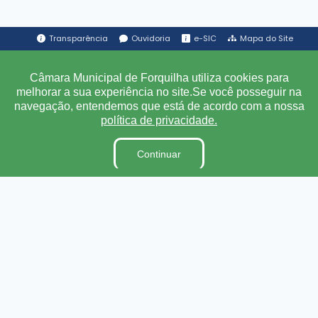
Transparência
Ouvidoria
e-SIC
Mapa do Site
Câmara Municipal de Forquilha utiliza cookies para
Institucional
melhorar a sua experiência no site.Se você posseguir na
navegação, entendemos que está de acordo com a nossa
A Câmara
política de privacidade.
Ouvidoria
E-Sic
Continuar
Lei Orgânica
Regimento Interno
Código de Ética e conduta
Dicionário Legislativo
Organização Institucional
Acesso à Informação
Licitações