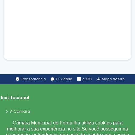
Transparência
Ouvidoria
e-SIC
Mapa do Site
Institucional
A Câmara
Ouvidoria
Câmara Municipal de Forquilha utiliza cookies para
E-Sic
melhorar a sua experiência no site.Se você posseguir na
navegação, entendemos que está de acordo com a nossa