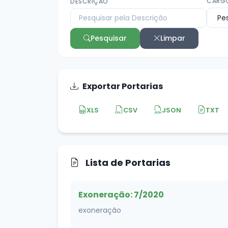
CARG
DESCRIÇÃO
Pesquisar
Limpar
Exportar Portarias
XLS
CSV
JSON
TXT
Lista de Portarias
Exoneração: 7/2020
exoneração