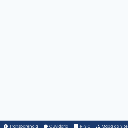
es Duarte do cargo comissionado de Assessor Parlamentar
Transparência
Ouvidoria
e-SIC
Mapa do Site