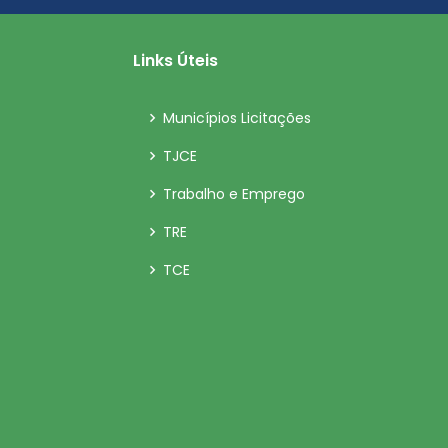
03/06/2019
Links Úteis
03/06/2019
Municípios Licitações
TJCE
03/06/2019
Trabalho e Emprego
03/06/2019
TRE
TCE
03/06/2019
03/06/2019
03/06/2019