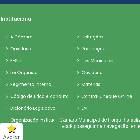
Nomeação: 75/2019
Institucional
Nomeação: 74/2019
A Câmara
Licitações
Ouvidoria
Publicações
Nomeação: 73/2019
E-Sic
Leis Municipais
Nomeação: 72/2019
Lei Orgânica
Ouvidoria
Regimento Interno
Matérias
Nomeação: 71/2019
Código de Ética e conduta
Contra-Cheque Online
Dicionário Legislativo
LAI
Nomeação: 70/2019
Organização Institucional
Perguntas e Respostas
Câmara Municipal de Forquilha utili
você posseguir na navegação, en
Nomeação: 69/2019
Sigilo de Documentos
Avaliar