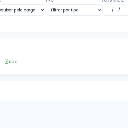
O
TIPO
DATA INÍCIO
DOC