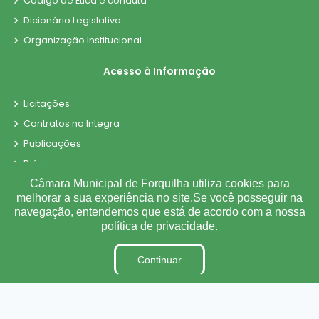
Código de Ética e conduta
Dicionário Legislativo
Organização Institucional
Acesso à Informação
Licitações
Contratos na Integra
Publicações
Diárias
Leis Municipais
Câmara Municipal de Forquilha utiliza cookies para
melhorar a sua experiência no site.Se você posseguir na
Portarias
navegação, entendemos que está de acordo com a nossa
Ouvidoria
política de privacidade.
E-SIC
Continuar
Matérias
Detalhamento de Pessoal
Contra-Cheque Online