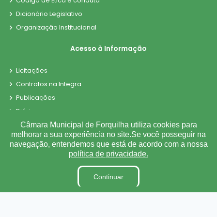
Código de Ética e conduta
Dicionário Legislativo
Organização Institucional
Acesso à Informação
Licitações
Contratos na Integra
Publicações
Diárias
Leis Municipais
Câmara Municipal de Forquilha utiliza cookies para
melhorar a sua experiência no site.Se você posseguir na
Portarias
navegação, entendemos que está de acordo com a nossa
Ouvidoria
política de privacidade.
E-SIC
Continuar
Matérias
Detalhamento de Pessoal
Contra-Cheque Online