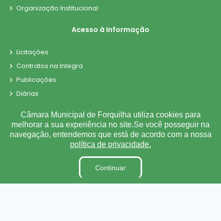
Organização Institucional
Acesso à Informação
Licitações
Contratos na Integra
Publicações
Diárias
Leis Municipais
Câmara Municipal de Forquilha utiliza cookies para
Portarias
melhorar a sua experiência no site.Se você posseguir na
navegação, entendemos que está de acordo com a nossa
Ouvidoria
política de privacidade.
E-SIC
Matérias
Continuar
Detalhamento de Pessoal
Contra-Cheque Online
Radar da Transparência
LAI