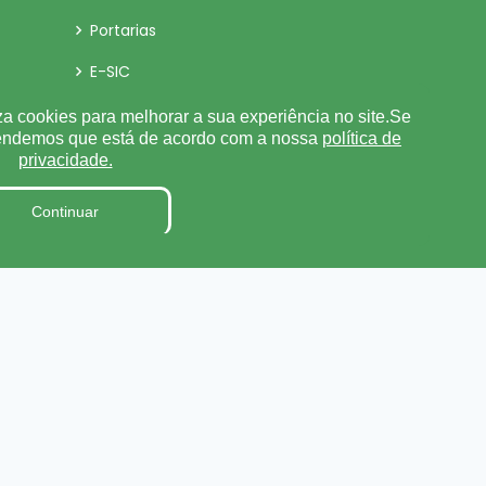
Portarias
E-SIC
Detalhamento de Pessoal
za cookies para melhorar a sua experiência no site.Se
tendemos que está de acordo com a nossa
política de
Radar da Transparência
privacidade.
Estagiários
Continuar
LGPD
Tabela de Diárias
Fiscal de Contrato
Parecer TCE
Pesquisa de Satisfação
Ouvidoria/E-sic
Processo de Contratação
ursos
Eletrônico