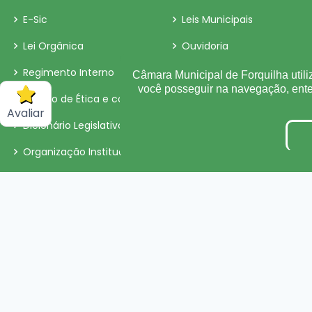
E-Sic
Leis Municipais
Lei Orgânica
Ouvidoria
Regimento Interno
Matérias
Câmara Municipal de Forquilha utili
você posseguir na navegação, en
Código de Ética e conduta
Contra-Cheque Online
Avaliar
Dicionário Legislativo
LAI
Organização Institucional
Perguntas e Respostas
Sigilo de Documentos
Obras
Convênio
Organização Institucional
Processos Seletivos/Conc