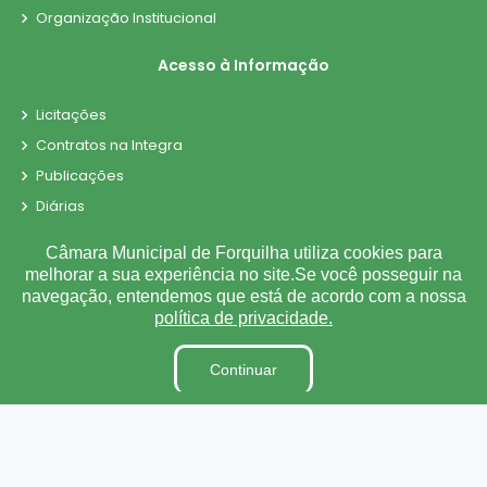
Organização Institucional
Acesso à Informação
Licitações
Contratos na Integra
Publicações
Diárias
Leis Municipais
Câmara Municipal de Forquilha utiliza cookies para
Portarias
melhorar a sua experiência no site.Se você posseguir na
navegação, entendemos que está de acordo com a nossa
Ouvidoria
política de privacidade.
E-SIC
Matérias
Continuar
Detalhamento de Pessoal
Contra-Cheque Online
Radar da Transparência
LAI