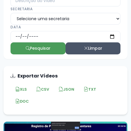
SECRETARIA
DATA
Pesquisar
Limpar
Exportar Vídeos
XLS
CSV
JSON
TXT
DOC