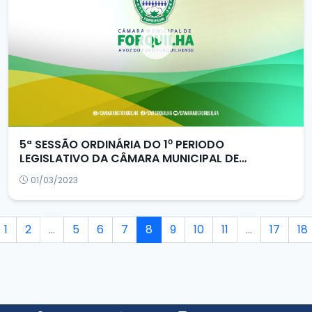
5ª SESSÃO ORDINÁRIA DO 1⁰ PERIODO
LEGISLATIVO DA CÂMARA MUNICIPAL DE
FORQUILHA/CE
01/03/2023
1
2
...
5
6
7
8
9
10
11
...
17
18