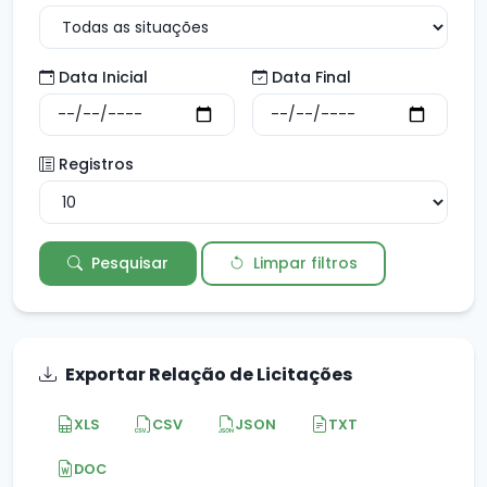
Data Inicial
Data Final
Registros
Pesquisar
Limpar filtros
Exportar Relação de Licitações
XLS
CSV
JSON
TXT
DOC