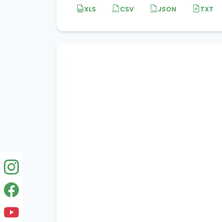
XLS
CSV
JSON
TXT