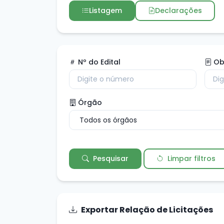
Listagem
Declarações
Nº do Edital
Ob
Órgão
Pesquisar
Limpar filtros
Exportar Relação de Licitações