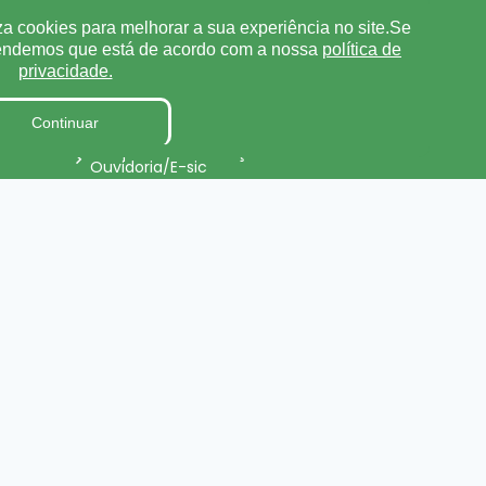
za cookies para melhorar a sua experiência no site.Se
Tabela de Diárias
tendemos que está de acordo com a nossa
política de
Fiscal de Contrato
privacidade.
Parecer TCE
Continuar
Pesquisa de Satisfação
Ouvidoria/E-sic
Processo de Contratação
ursos
Eletrônico
Terceirizados
Relatório de Gestão Municipal
Projetos de Leis e Atos
Infralegais
onal
LGPD