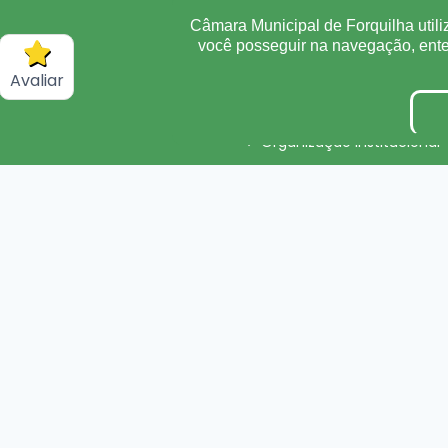
Câmara Municipal de Forquilha utili
Sigilo de Documentos
você posseguir na navegação, en
Obras
Avaliar
Convênio
Organização Institucional
Processos Seletivos/Conc
Tabela de Diárias
Inidôneas
Verbas Indenizatórias
Plano Estratégico Instituci
DADOS ABERTOS