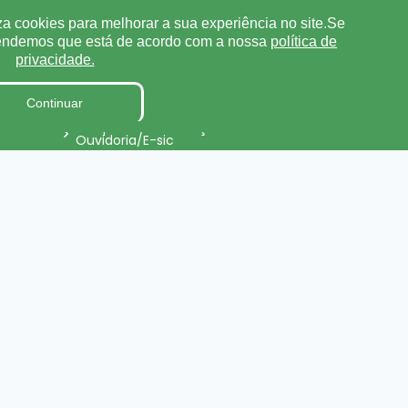
za cookies para melhorar a sua experiência no site.Se
Tabela de Diárias
tendemos que está de acordo com a nossa
política de
Fiscal de Contrato
privacidade.
Parecer TCE
Continuar
Pesquisa de Satisfação
Ouvidoria/E-sic
Processo de Contratação
ursos
Eletrônico
Terceirizados
Relatório de Gestão Municipal
Projetos de Leis e Atos
Infralegais
onal
LGPD