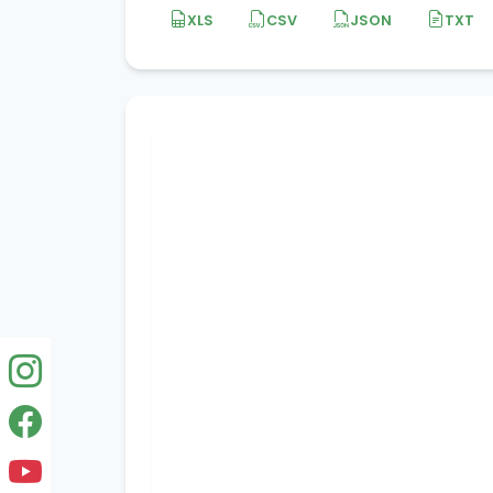
XLS
CSV
JSON
TXT