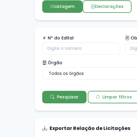
Listagem
Declarações
Nº do Edital
Ob
Órgão
Pesquisar
Limpar filtros
Exportar Relação de Licitações