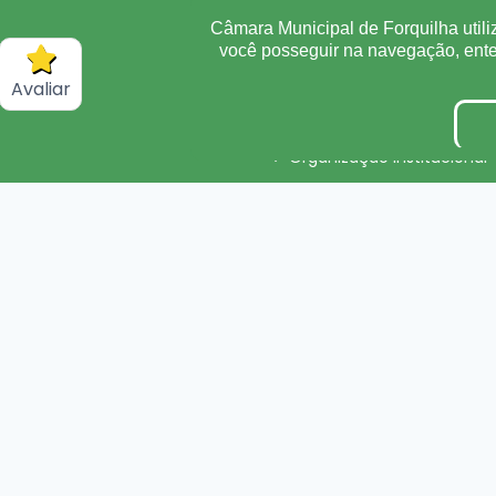
Câmara Municipal de Forquilha utili
Sigilo de Documentos
você posseguir na navegação, en
Obras
Avaliar
Convênio
Organização Institucional
Processos Seletivos/Conc
Tabela de Diárias
Inidôneas
Verbas Indenizatórias
Plano Estratégico Instituci
DADOS ABERTOS