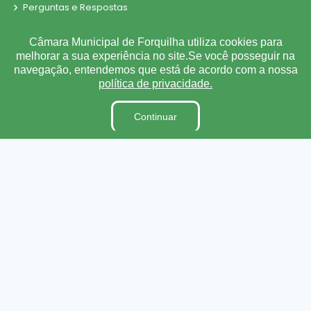
Perguntas e Respostas
LGPD
Câmara Municipal de Forquilha utiliza cookies para
Sigilo de Documentos
melhorar a sua experiência no site.Se você posseguir na
Tabela de Diárias
navegação, entendemos que está de acordo com a nossa
política de privacidade.
Obras
Fiscal de Contrato
Continuar
Convênio
Parecer TCE
Organização Institucional
Pesquisa de Satisfação Ouvidoria/E-sic
Processos Seletivos/Concursos
Processo de Contratação Eletrônico
Tabela de Diárias
Terceirizados
Inidôneas
Relatório de Gestão Municipal