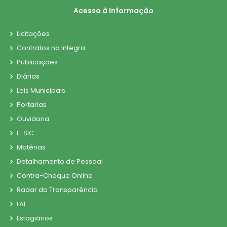
Acesso à Informação
02/01/2018
Licitações
Diária: 21110001/2017
Contratos na Integra
21/11/2017
Publicações
Diárias
Diária: 28090001/2017
Leis Municipais
28/09/2017
Portarias
Ouvidoria
E-SIC
Matérias
Detalhamento de Pessoal
Contra-Cheque Online
Radar da Transparência
LAI
Estagiários