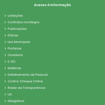
31/12/2024
Acesso à Informação
Exoneração: 007311224/2024
Licitações
PORTARIA Nº 007311224.2024 DE 31 DE DEZEMBRO
Contratos na Integra
DE 2024.
Publicações
31/12/2024
Diárias
Leis Municipais
Exoneração: 006311224/2024
Portarias
PORTARIA Nº 006311224.2024 DE 31 DE DEZEMBRO
Ouvidoria
DE 2024.
31/12/2024
E-SIC
Matérias
Exoneração: 005311224/2024
Detalhamento de Pessoal
PORTARIA Nº 005311224.2024 DE 31 DE
Contra-Cheque Online
DEZEMBRO DE 2024.
Radar da Transparência
LAI
31/12/2024
Estagiários