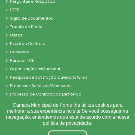
Perguntas e Respostas
LGPD
Sigilo de Documentos
Tabela de Diárias
Obras
Fiscal de Contrato
Convênio
Parecer TCE
Organização Institucional
Pesquisa de Satisfação Ouvidoria/E-sic
Processos Seletivos/Concursos
Processo de Contratação Eletrônico
Tabela de Diárias
Câmara Municipal de Forquilha utiliza cookies para
Terceirizados
melhorar a sua experiência no site.Se você posseguir na
navegação, entendemos que está de acordo com a nossa
Inidôneas
política de privacidade.
Relatório de Gestão Municipal