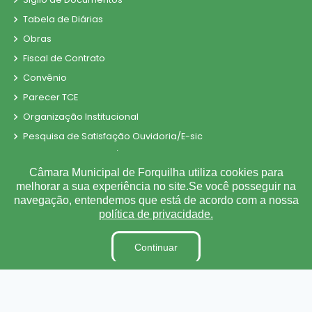
Tabela de Diárias
Obras
Fiscal de Contrato
Convênio
Parecer TCE
Organização Institucional
Pesquisa de Satisfação Ouvidoria/E-sic
Processos Seletivos/Concursos
Câmara Municipal de Forquilha utiliza cookies para
Processo de Contratação Eletrônico
melhorar a sua experiência no site.Se você posseguir na
Tabela de Diárias
navegação, entendemos que está de acordo com a nossa
política de privacidade.
Terceirizados
Inidôneas
Continuar
Relatório de Gestão Municipal
Verbas Indenizatórias
Projetos de Leis e Atos Infralegais
Plano Estratégico Institucional