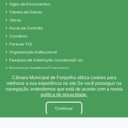
Sigilo de Documentos
Tabela de Diárias
Obras
Fiscal de Contrato
Convênio
Parecer TCE
Organização Institucional
Pesquisa de Satisfação Ouvidoria/E-sic
Processos Seletivos/Concursos
Processo de Contratação Eletrônico
Câmara Municipal de Forquilha utiliza cookies para
melhorar a sua experiência no site.Se você posseguir na
Tabela de Diárias
navegação, entendemos que está de acordo com a nossa
Terceirizados
política de privacidade.
Inidôneas
Relatório de Gestão Municipal
Continuar
Verbas Indenizatórias
Projetos de Leis e Atos Infralegais