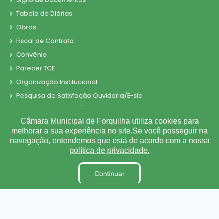
Tabela de Diárias
Obras
Fiscal de Contrato
Convênio
Parecer TCE
Organização Institucional
Pesquisa de Satisfação Ouvidoria/E-sic
Processos Seletivos/Concursos
Câmara Municipal de Forquilha utiliza cookies para
Processo de Contratação Eletrônico
melhorar a sua experiência no site.Se você posseguir na
Tabela de Diárias
navegação, entendemos que está de acordo com a nossa
política de privacidade.
Terceirizados
Inidôneas
Continuar
Relatório de Gestão Municipal
Verbas Indenizatórias
Projetos de Leis e Atos Infralegais
Plano Estratégico Institucional