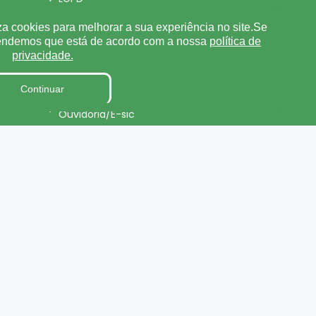
Tabela de Diárias
za cookies para melhorar a sua experiência no site.Se
tendemos que está de acordo com a nossa
política de
Fiscal de Contrato
privacidade.
Parecer TCE
Continuar
Pesquisa de Satisfação
Ouvidoria/E-sic
Processo de Contratação
ursos
Eletrônico
Terceirizados
Relatório de Gestão Municipal
Projetos de Leis e Atos
Infralegais
onal
LGPD