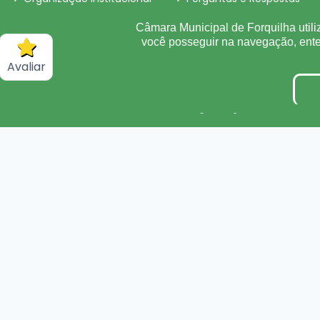
Sigilo de Documentos
Câmara Municipal de Forquilha utili
você posseguir na navegação, en
Obras
Avaliar
Convênio
Organização Institucional
Processos Seletivos/Conc
Tabela de Diárias
Inidôneas
Verbas Indenizatórias
Plano Estratégico Instituci
DADOS ABERTOS