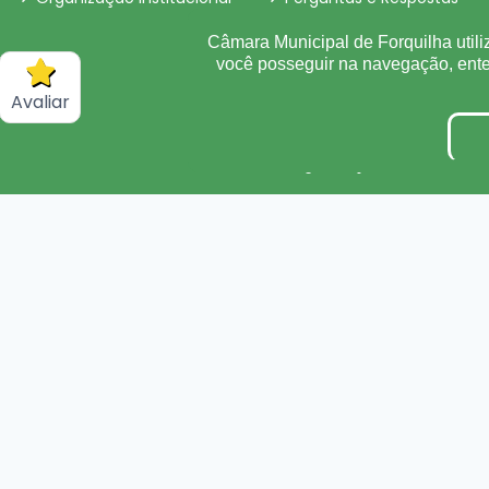
Sigilo de Documentos
Câmara Municipal de Forquilha utili
você posseguir na navegação, en
Obras
Avaliar
Convênio
Organização Institucional
Processos Seletivos/Conc
Tabela de Diárias
Inidôneas
Verbas Indenizatórias
Plano Estratégico Instituci
DADOS ABERTOS