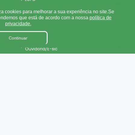
Tabela de Diárias
za cookies para melhorar a sua experiência no site.Se
tendemos que está de acordo com a nossa
política de
Fiscal de Contrato
privacidade.
Parecer TCE
Continuar
Pesquisa de Satisfação
Ouvidoria/E-sic
Processo de Contratação
ursos
Eletrônico
Terceirizados
Relatório de Gestão Municipal
Projetos de Leis e Atos
Infralegais
onal
LGPD