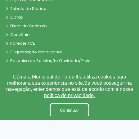
Tabela de Diárias
Obras
Fiscal de Contrato
Convênio
Parecer TCE
Organização Institucional
Pesquisa de Satisfação Ouvidoria/E-sic
Processos Seletivos/Concursos
Câmara Municipal de Forquilha utiliza cookies para
Processo de Contratação Eletrônico
melhorar a sua experiência no site.Se você posseguir na
Tabela de Diárias
navegação, entendemos que está de acordo com a nossa
política de privacidade.
Terceirizados
Inidôneas
Continuar
Relatório de Gestão Municipal
Verbas Indenizatórias
Projetos de Leis e Atos Infralegais
Plano Estratégico Institucional