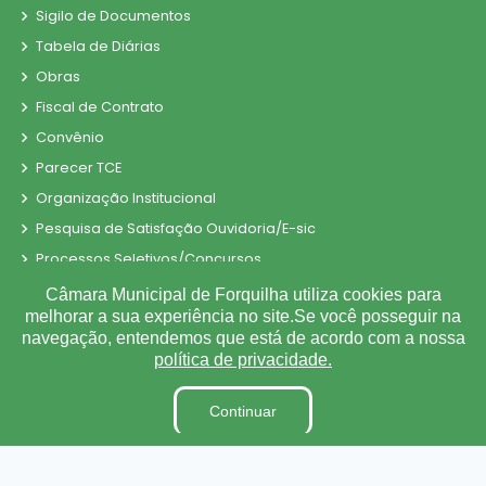
Sigilo de Documentos
Tabela de Diárias
Obras
Fiscal de Contrato
Convênio
Parecer TCE
Organização Institucional
Pesquisa de Satisfação Ouvidoria/E-sic
Processos Seletivos/Concursos
Processo de Contratação Eletrônico
Câmara Municipal de Forquilha utiliza cookies para
melhorar a sua experiência no site.Se você posseguir na
Tabela de Diárias
navegação, entendemos que está de acordo com a nossa
Terceirizados
política de privacidade.
Inidôneas
Relatório de Gestão Municipal
Continuar
Verbas Indenizatórias
Projetos de Leis e Atos Infralegais