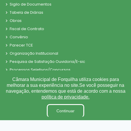
Sigilo de Documentos
Tabela de Diárias
Obras
Fiscal de Contrato
Convênio
Parecer TCE
Organização Institucional
Pesquisa de Satisfação Ouvidoria/E-sic
Processos Seletivos/Concursos
Processo de Contratação Eletrônico
Câmara Municipal de Forquilha utiliza cookies para
melhorar a sua experiência no site.Se você posseguir na
Tabela de Diárias
navegação, entendemos que está de acordo com a nossa
Terceirizados
política de privacidade.
Inidôneas
Relatório de Gestão Municipal
Continuar
Verbas Indenizatórias
Projetos de Leis e Atos Infralegais