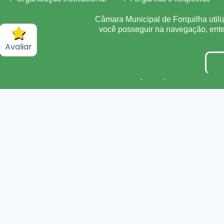
Sigilo de Documentos
Câmara Municipal de Forquilha utili
você posseguir na navegação, en
Obras
Avaliar
Convênio
Organização Institucional
Processos Seletivos/Conc
Tabela de Diárias
Inidôneas
Verbas Indenizatórias
Plano Estratégico Instituci
DADOS ABERTOS