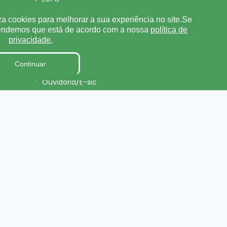
Tabela de Diárias
za cookies para melhorar a sua experiência no site.Se
tendemos que está de acordo com a nossa
política de
Fiscal de Contrato
privacidade.
Parecer TCE
Continuar
Pesquisa de Satisfação
Ouvidoria/E-sic
Processo de Contratação
ursos
Eletrônico
Terceirizados
Relatório de Gestão Municipal
Projetos de Leis e Atos
Infralegais
onal
LGPD