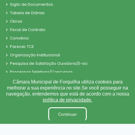
Sigilo de Documentos
Tabela de Diárias
Obras
Fiscal de Contrato
Convênio
Parecer TCE
Organização Institucional
Pesquisa de Satisfação Ouvidoria/E-sic
Processos Seletivos/Concursos
Processo de Contratação Eletrônico
Câmara Municipal de Forquilha utiliza cookies para
melhorar a sua experiência no site.Se você posseguir na
Tabela de Diárias
navegação, entendemos que está de acordo com a nossa
Terceirizados
política de privacidade.
Inidôneas
Relatório de Gestão Municipal
Continuar
Verbas Indenizatórias
Projetos de Leis e Atos Infralegais