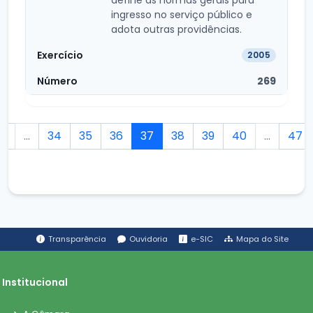
ingresso no serviço público e
adota outras providências.
2005
269
2
...
34
35
36
37
38
39
40
...
47
Transparência
Ouvidoria
e-SIC
Mapa do Site
Institucional